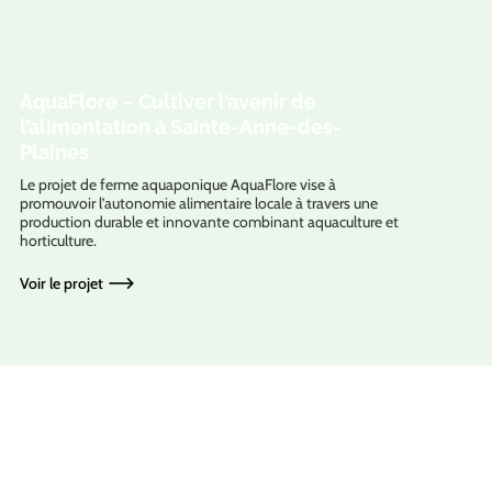
AquaFlore – Cultiver l’avenir de
l’alimentation à Sainte-Anne-des-
Plaines
Le projet de ferme aquaponique AquaFlore vise à
promouvoir l’autonomie alimentaire locale à travers une
production durable et innovante combinant aquaculture et
horticulture.
Voir le projet
Qui sommes-nous?