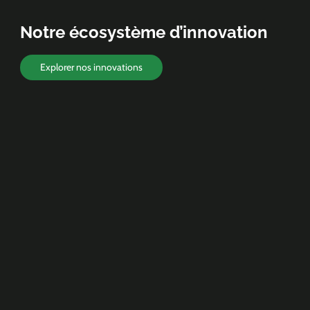
Notre écosystème d’innovation
Explorer nos innovations
LabÉAU
Investir dans l’avenir :
découvrez nos plateformes R&D